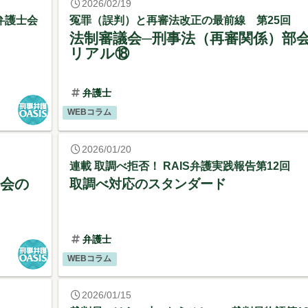
2026/02/19
弁護士会
冤罪（誤判）と再審法改正の最前線 第25回
法制審議会─刑事法（再審関係）部
リアル⑱
弁護士
WEBコラム
2026/01/20
連載 取調べ拒否！ RAIS弁護実践報告第12回
部会の
取調べ対応のスタンダード
弁護士
WEBコラム
2026/01/15