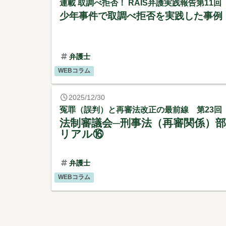
連載 取調べ拒否！ RAIS弁護実践報告第11回
少年事件で取調べ拒否を実践した事例
弁護士
WEBコラム
2025/12/30
冤罪（誤判）と再審法改正の最前線 第23回
法制審議会─刑事法（再審関係）
リアル⑯
弁護士
WEBコラム