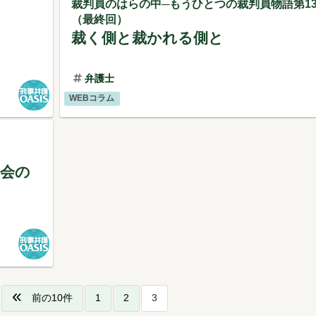
裁判員のはらの中─もうひとつの裁判員物語第1
（最終回）
裁く側と裁かれる側と
弁護士
WEBコラム
部会の
前の10件
1
2
3