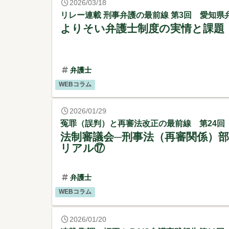
2026/03/18
リレー連載 刑事弁護の最前線 第3回 愛知県
よりそい弁護士制度の実情と課題
弁護士
WEBコラム
2026/01/29
冤罪（誤判）と再審法改正の最前線 第24回
法制審議会─刑事法（再審関係）
リアル⑰
弁護士
WEBコラム
2026/01/20