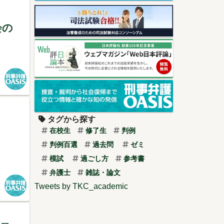
会の
タグから探す
在校生
修了生
判例
判例百選
過去問
ゼミ
模試
過ごし方
参考書
弁護士
雑誌・論文
Tweets by TKC_academic